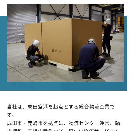
代表挨拶
沿革
会社概要
拠点
新着情報
採用情報
当社は、成田空港を起点とする総合物流企業で
新卒採用
す。
成田市・鹿嶋市を拠点に、物流センター運営、輸
社員インタビュー