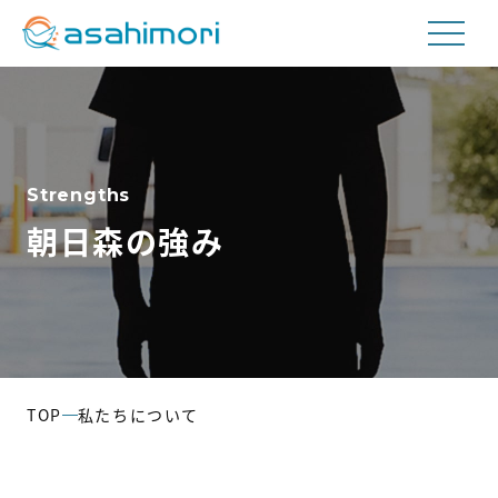
私たちについて
Strengths
事業内容
朝日森の強み
航空貨物取扱事業
工場内請負事業
輸送事業
TOP
私たちについて
会社情報