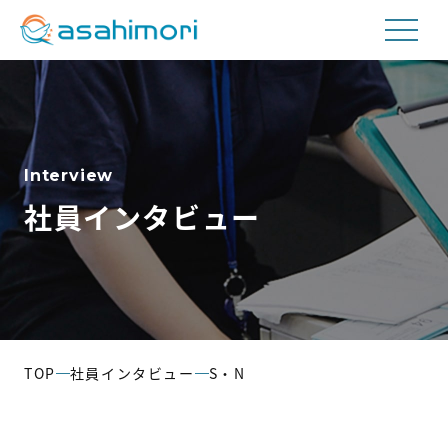
私たちについて
Interview
事業内容
社員インタビュー
航空貨物取扱事業
工場内請負事業
輸送事業
TOP
社員インタビュー
S・N
会社情報