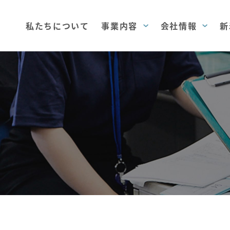
私たちについて
事業内容
会社情報
新
会社概
新卒採用
航空貨物取扱事業
沿革
工場内請負事業
キャリア採用