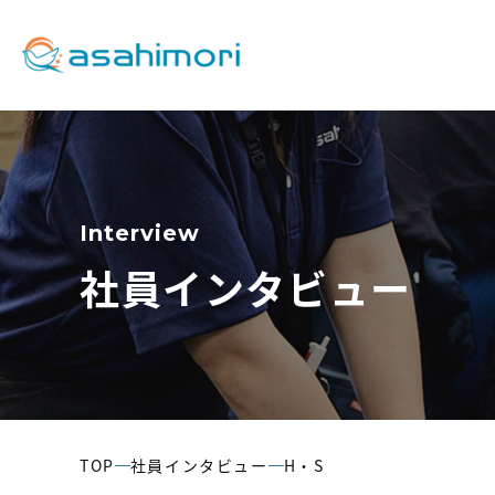
Company
Recruitment
Business
会社情報
採用情報
事業内容
Interview
社員インタビュー
代表挨拶
TOP
社員インタビュー
H・S