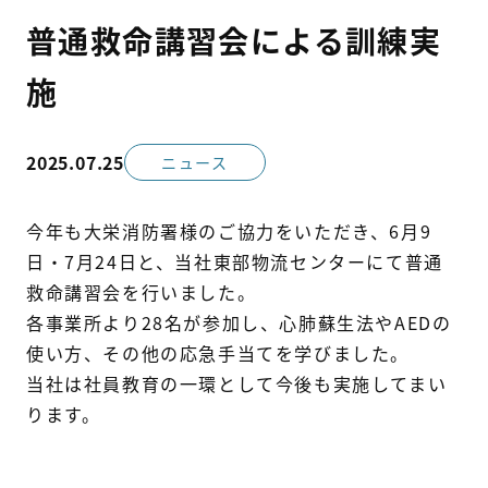
代表挨拶
普通救命講習会による訓練実
施
沿革
会社概要
2025.07.25
ニュース
拠点
今年も大栄消防署様のご協力をいただき、6月9
日・7月24日と、当社東部物流センターにて普通
新着情報
救命講習会を行いました。
各事業所より28名が参加し、心肺蘇生法やAEDの
採用情報
使い方、その他の応急手当てを学びました。
当社は社員教育の一環として今後も実施してまい
新卒採用
ります。
社員インタビュー