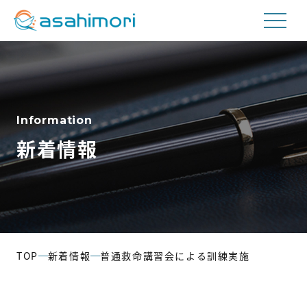
私たちについて
Information
事業内容
新着情報
航空貨物取扱事業
工場内請負事業
輸送事業
TOP
新着情報
普通救命講習会による訓練実施
会社情報