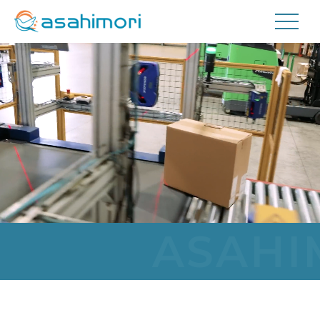
私たちについて
事業内容
航空貨物取扱事業
工場内請負事業
ASAHIMOR
輸送事業
会社情報