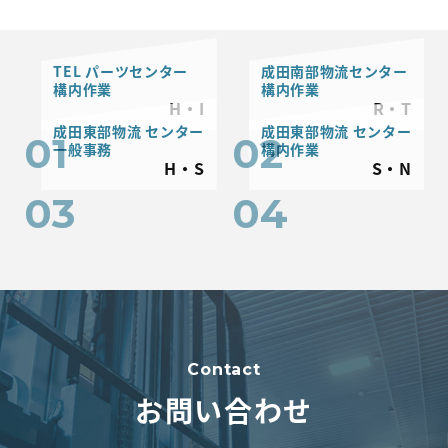
代表挨拶
TEL パーツセンター
成田南部物流センター
沿革
構内作業
構内作業
H・I
R・T
成田東部物流 センター
成田東部物流 センター
会社概要
01
02
一般事務
構内作業
H・S
S・N
拠点
03
04
新着情報
採用情報
Contact
新卒採用
お問い合わせ
社員インタビュー