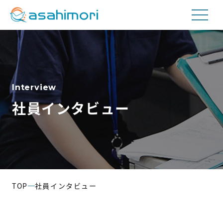
私たちについて
Interview
事業内容
社員インタビュー
航空貨物取扱事業
工場内請負事業
輸送事業
TOP
社員インタビュー
会社情報