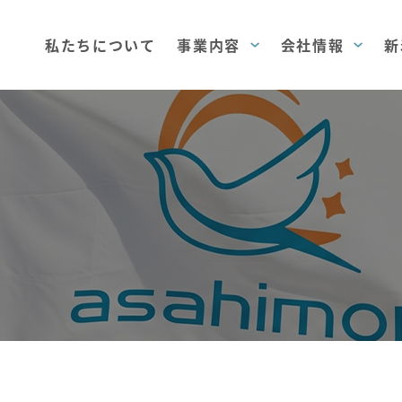
私たちについて
事業内容
会社情報
新
会社概
新卒採用
航空貨物取扱事業
沿革
工場内請負事業
キャリア採用