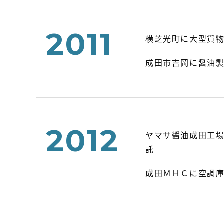
2011
横芝光町に大型貨
成田市吉岡に醤油製
2012
ヤマサ醤油成田工
託
成田ＭＨＣに空調庫